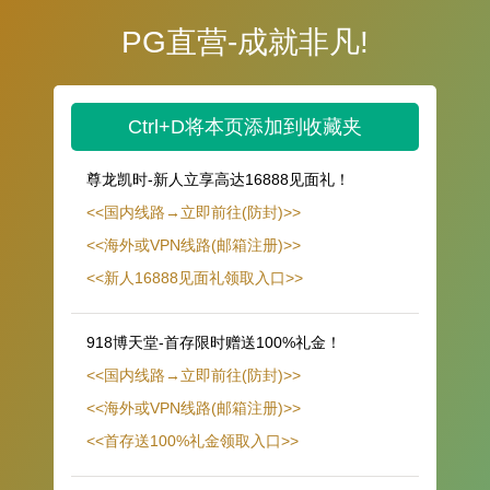
PG直营-成就非凡!
Ctrl+D将本页添加到收藏夹
尊龙凯时-新人立享高达16888见面礼！
<<国内线路→立即前往(防封)>>
<<海外或VPN线路(邮箱注册)>>
<<新人16888见面礼领取入口>>
918博天堂-首存限时赠送100%礼金！
<<国内线路→立即前往(防封)>>
<<海外或VPN线路(邮箱注册)>>
<<首存送100%礼金领取入口>>